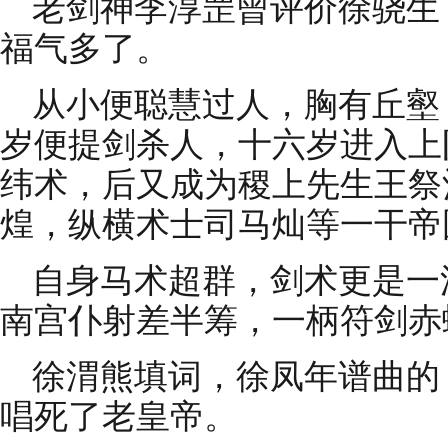
老剑神李淳罡曾评价徐骁生
福气多了。
从小便聪慧过人，胸有丘壑
岁便提剑杀人，十六岁进入上
纬术，后又成为稷上先生王祭
煌，纵横术士司马灿等一干帝
自身马术超群，剑术更是一
南宫仆射差半筹，一柄符剑赤
徐渭熊填词，徐凤年谱曲的
唱死了老皇帝。