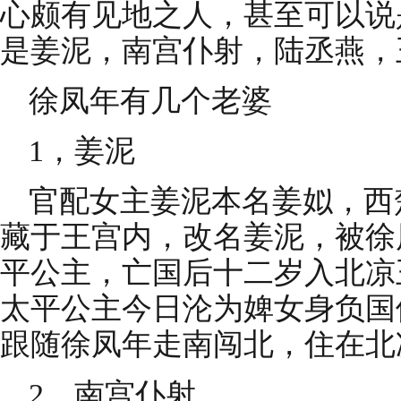
心颇有见地之人，甚至可以说
是姜泥，南宫仆射，陆丞燕，
徐凤年有几个老婆
1，姜泥
官配女主姜泥本名姜姒，西
藏于王宫内，改名姜泥，被徐
平公主，亡国后十二岁入北凉
太平公主今日沦为婢女身负国
跟随徐凤年走南闯北，住在北
2，南宫仆射