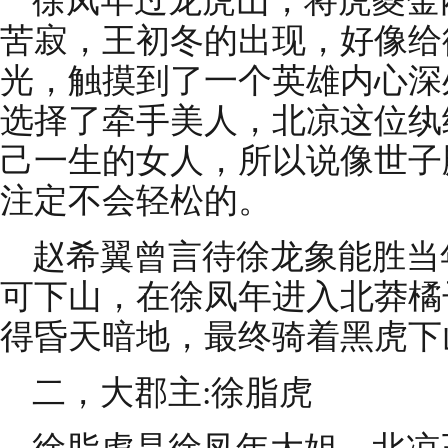
徐凤年过龙虎山，将虎夔金
苦寂，王初冬的出现，好像给
光，触摸到了一个英雄内心深
选择了牵手美人，北凉这位纨
己一生的女人，所以说像世子
注定不会轻松的。
赵希翼曾言待徐龙象能胜当
可下山，在徐凤年进入北莽橘
得昏天暗地，最终骑着黑虎下
二，大郡主:徐脂虎