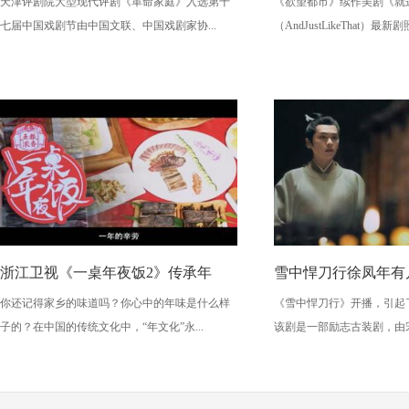
天津评剧院大型现代评剧《革命家庭》入选第十
《欲望都市》续作美剧《就这样
七届中国戏剧节由中国文联、中国戏剧家协...
（AndJustLikeThat）最新剧照
浙江卫视《一桌年夜饭2》传承年
雪中悍刀行徐凤年有
你还记得家乡的味道吗？你心中的年味是什么样
《雪中悍刀行》开播，引起
子的？在中国的传统文化中，“年文化”永...
该剧是一部励志古装剧，由宋