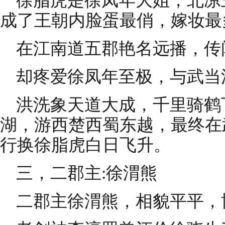
徐脂虎是徐凤年大姐，北凉
成了王朝内脸蛋最俏，嫁妆最
在江南道五郡艳名远播，传
却疼爱徐凤年至极，与武当
洪洗象天道大成，千里骑鹤
湖，游西楚西蜀东越，最终在
行换徐脂虎白日飞升。
三，二郡主:徐渭熊
二郡主徐渭熊，相貌平平，