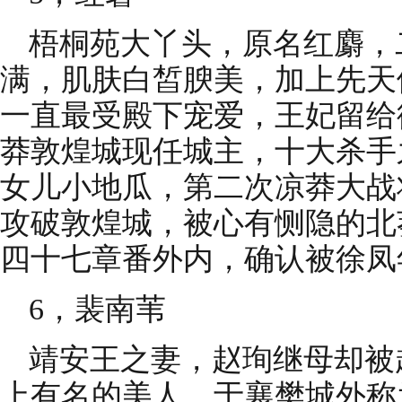
梧桐苑大丫头，原名红麝，
满，肌肤白皙腴美，加上先天
一直最受殿下宠爱，王妃留给
莽敦煌城现任城主，十大杀手
女儿小地瓜，第二次凉莽大战
攻破敦煌城，被心有恻隐的北
四十七章番外内，确认被徐凤
6，裴南苇
靖安王之妻，赵珣继母却被
上有名的美人，于襄樊城外称