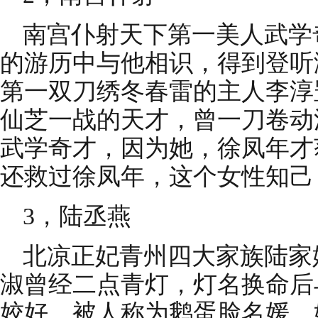
南宫仆射天下第一美人武学
的游历中与他相识，得到登听
第一双刀绣冬春雷的主人李淳
仙芝一战的天才，曾一刀卷动
武学奇才，因为她，徐凤年才
还救过徐凤年，这个女性知己
3，陆丞燕
北凉正妃青州四大家族陆家
淑曾经二点青灯，灯名换命后
姣好，被人称为鹅蛋脸名媛，