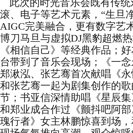
此次的时光音乐会既有传统
滚、电子等艺术元素，“生旦
AIGC完美融合，更有数字艺
博刀马旦与虚拟DJ黑豹超燃
《相信自己》等经典作品；好
台带到了音乐会现场；《一念
郑湫泓、张艺骞首次献唱《永
和张艺骞一起为剧集创作的歌
节；书亚信深情助唱《星辰集
和郑业成合作过《颤抖吧阿部
瑰行者》女主林鹏惊喜到场，