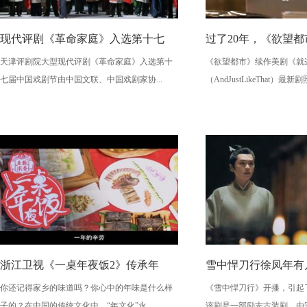
现代评剧《革命家庭》入选第十七
过了20年，《欲望
天津评剧院大型现代评剧《革命家庭》入选第十
《欲望都市》续作美剧《就这样
七届中国戏剧节由中国文联、中国戏剧家协...
（AndJustLikeThat）最新剧照
浙江卫视《一桌年夜饭2》传承年
雪中悍刀行徐凤年有
你还记得家乡的味道吗？你心中的年味是什么样
《雪中悍刀行》开播，引起
子的？在中国的传统文化中，“年文化”永...
该剧是一部励志古装剧，由宋