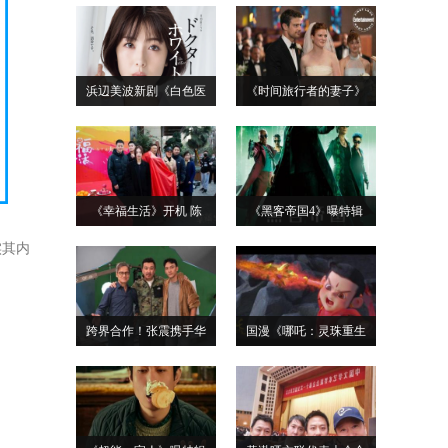
浜辺美波新剧《白色医
《时间旅行者的妻子》
《幸福生活》开机 陈
《黑客帝国4》曝特辑
实其内
跨界合作！张震携手华
国漫《哪吒：灵珠重生