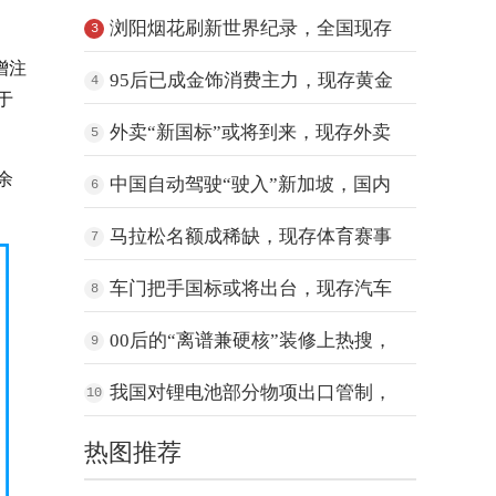
营相关
浏阳烟花刷新世界纪录，全国现存
3
增注
烟花相
95后已成金饰消费主力，现存黄金
4
于
饰品
外卖“新国标”或将到来，现存外卖
5
相关
余
中国自动驾驶“驶入”新加坡，国内
6
现存
马拉松名额成稀缺，现存体育赛事
7
相关企
车门把手国标或将出台，现存汽车
8
产销相
00后的“离谱兼硬核”装修上热搜，
9
现
我国对锂电池部分物项出口管制，
10
现存锂
热图推荐