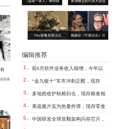
《超能一家人》曝特辑
黄渤晒文联代表大会合
Dior新餐具将法式
梅姨在《不要抬头》片
编辑推荐
1.
前8月软件业务收入稳增，今年以
有
成熟奢
2.
“金九银十”车市冲刺正酣，现存
.
3.
多地抢收护秋粮归仓，现存粮食相
4.
果蔬脆片实为热量炸弹，现存零食
5.
中国研发全球首颗架构闪存芯片，