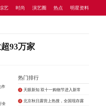
综艺
时尚
演艺圈
热点
明星资料
超93万家
热门排行
化作
天眼新知 双十一购物节进入新常
1
态：理
北京秋日露营上热搜，全国现存露
2
行全