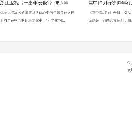
浙江卫视《一桌年夜饭2》传承年
雪中悍刀行徐凤年有
你还记得家乡的味道吗？你心中的年味是什么样
《雪中悍刀行》开播，引起
子的？在中国的传统文化中，“年文化”永...
该剧是一部励志古装剧，由宋
Co
欢