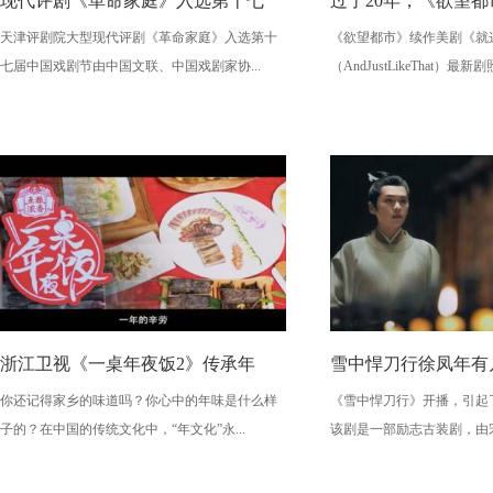
现代评剧《革命家庭》入选第十七
过了20年，《欲望
天津评剧院大型现代评剧《革命家庭》入选第十
《欲望都市》续作美剧《就这样
七届中国戏剧节由中国文联、中国戏剧家协...
（AndJustLikeThat）最新剧照
浙江卫视《一桌年夜饭2》传承年
雪中悍刀行徐凤年有
你还记得家乡的味道吗？你心中的年味是什么样
《雪中悍刀行》开播，引起
子的？在中国的传统文化中，“年文化”永...
该剧是一部励志古装剧，由宋