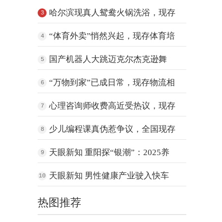
美甲相
哈尔滨现真人鸳鸯火锅洗浴，现存
3
洗浴相
“体育外卖”悄然兴起，现存体育培
4
训相
国产机器人大跳迈克尔杰克逊舞
5
蹈，现存
“万物到家”已成日常，现存物流相
6
关企
心理咨询师收费高近受热议，现存
7
相关企
少儿编程课真伪惹争议，全国现存
8
相关企
天眼新知 重阳探“银潮”：2025养
9
天眼新知 男性健康产业驶入快车
10
道：百
热图推荐