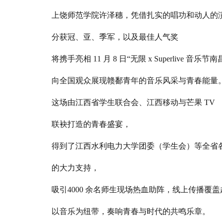
上饶师范学院许泽穗，凭借扎实的唱功和动人的
分获冠、亚、季军，以及最佳人气奖
将携手亮相 11 月 8 日“无限 x Superlive 音乐节南
向全国观众展现赣鄱青年的音乐风采与青春能量
这场由江西省学生联合会、江西移动与芒果 TV
联袂打造的青春盛宴，
得到了江西水利电力大学团委（学生会）等全省
的大力支持，
吸引4000 余名师生现场热血助阵，线上传播覆盖超
以音乐为纽带，奏响青春与时代的共鸣乐章。