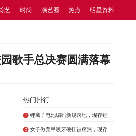
综艺
时尚
演艺圈
热点
明星资料
省校园歌手总决赛圆满落幕
热门排行
锂离子电池编码新规落地，现存锂
1
电池相
女子做美甲咬牙硬扛被疼哭，现存
2