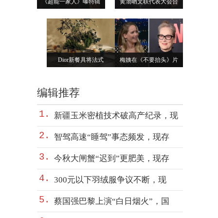
《超能一家人》曝特辑
黄渤晒文联代表大会合
Dior新餐具将法式
梅姨在《不要抬头》片
编辑推荐
1.
新疆玉米密植技术破高产纪录，现
2.
智驾高速“睡驾”事态频发，现存
3.
今秋大闸蟹“迟到”更肥美，现存
4.
300元以下羽绒服争议不断，现
5.
蔡国强巴黎上演“白日烟火”，国