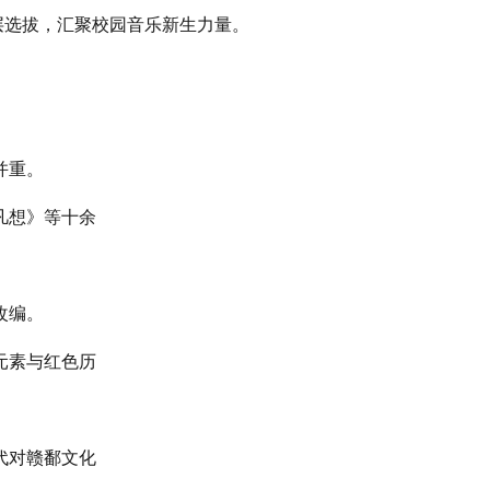
层选拔，汇聚校园音乐新生力量。
并重。
凡想》等十余
改编。
元素与红色历
代对赣鄱文化