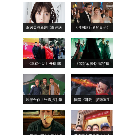
浜辺美波新剧《白色医
《时间旅行者的妻子》
《幸福生活》开机 陈
《黑客帝国4》曝特辑
跨界合作！张震携手华
国漫《哪吒：灵珠重生