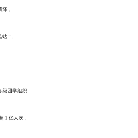
演绎，
昌站 ”，
。
各级团学组织
 1 亿人次，