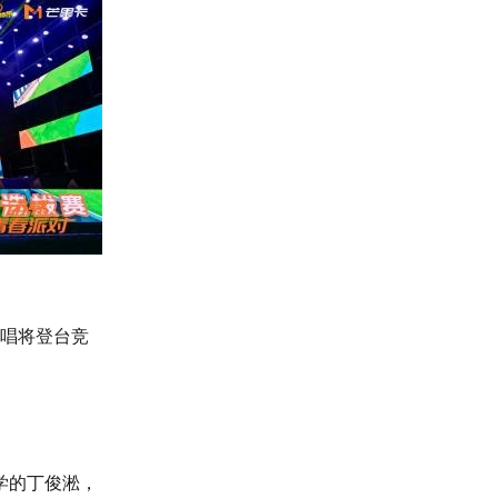
春唱将登台竞
、
学的丁俊淞，