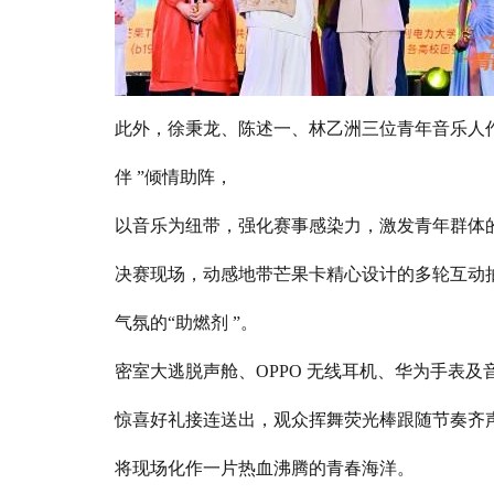
此外，徐秉龙、陈述一、林乙洲三位青年音乐人
伴 ”倾情助阵，
以音乐为纽带，强化赛事感染力，激发青年群体
决赛现场，动感地带芒果卡精心设计的多轮互动
气氛的“助燃剂 ”。
密室大逃脱声舱、OPPO 无线耳机、华为手表及
惊喜好礼接连送出，观众挥舞荧光棒跟随节奏齐
将现场化作一片热血沸腾的青春海洋。